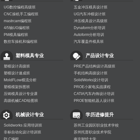
UG数控编程高级班
五金冲压模具设计班
CNC操机手工编程班
UG汽车冲模设计班
mastrcam编程班
冲压模具设计高级班
4/5轴UG编程班
Dynaform分析培训
PM模具编程班
Autoform分析培训
数控车操机和编程班
汽车覆盖件模具班
塑料模具专业
产品设计专业
塑模设计高级班
PRE产品结构设计高级班
塑模设计速成班
手机结构高级设计班
MoldFLow模流分析
SolidWorks设计培训
塑模模架拆图班
PROE小家电实战课程
压铸模具设计专业课
CATIA汽车内饰设计培训
高级机械CAD绘图班
PROE智能机器人设计班
机械设计专业
学历进修提升
Solidworks 应用培训班
苏州工业园区职业技术学校
非标自动化设计培训班
苏州托普职业技术学院
PLC编程
南京财经大学