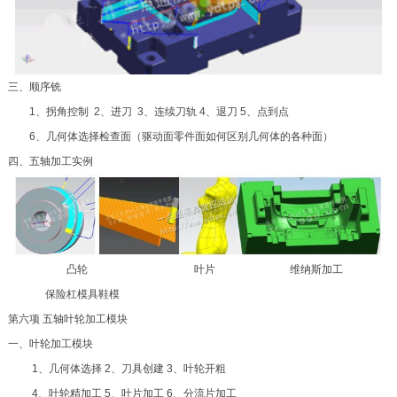
三、顺序铣
1、拐角控制 2、进刀 3、连续刀轨 4、退刀 5、点到点
6、几何体选择检查面（驱动面零件面如何区别几何体的各种面）
四、五轴加工实例
凸轮 叶片 维纳斯加工
保险杠模具鞋模
第六项 五轴叶轮加工模块
一、叶轮加工模块
1、几何体选择 2、刀具创建 3、叶轮开粗
4、叶轮精加工 5、叶片加工 6、分流片加工