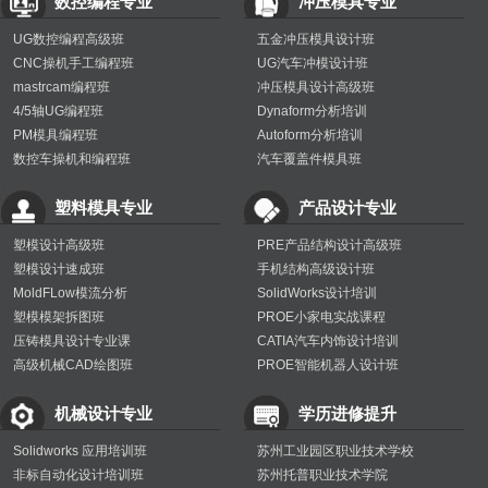
数控编程专业
冲压模具专业
UG数控编程高级班
五金冲压模具设计班
CNC操机手工编程班
UG汽车冲模设计班
mastrcam编程班
冲压模具设计高级班
4/5轴UG编程班
Dynaform分析培训
PM模具编程班
Autoform分析培训
数控车操机和编程班
汽车覆盖件模具班
塑料模具专业
产品设计专业
塑模设计高级班
PRE产品结构设计高级班
塑模设计速成班
手机结构高级设计班
MoldFLow模流分析
SolidWorks设计培训
塑模模架拆图班
PROE小家电实战课程
压铸模具设计专业课
CATIA汽车内饰设计培训
高级机械CAD绘图班
PROE智能机器人设计班
机械设计专业
学历进修提升
Solidworks 应用培训班
苏州工业园区职业技术学校
非标自动化设计培训班
苏州托普职业技术学院